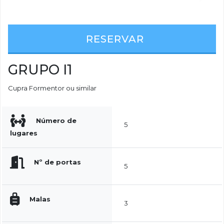
RESERVAR
GRUPO I1
Cupra Formentor ou similar
Número de
5
lugares
Nº de portas
5
Malas
3