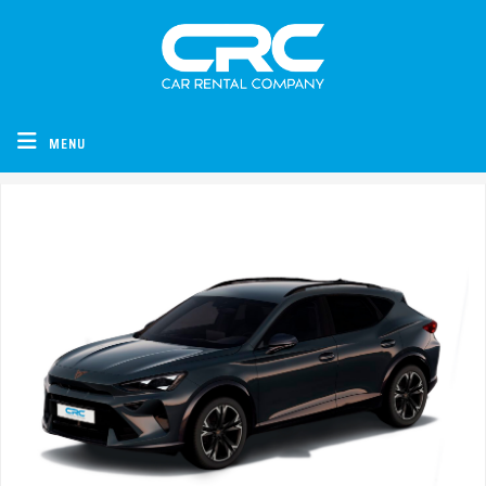
CRC - Car Rental Company
MENU