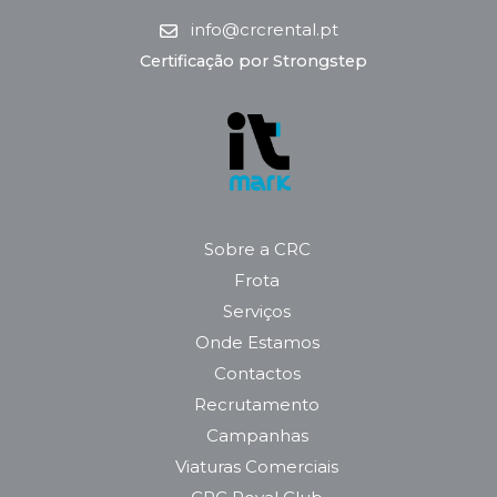
info@crcrental.pt
Certificação por Strongstep
Sobre a CRC
Frota
Serviços
Onde Estamos
Contactos
Recrutamento
Campanhas
Viaturas Comerciais