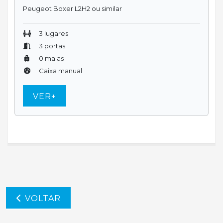
Peugeot Boxer L2H2 ou similar
3 lugares
3 portas
0 malas
Caixa manual
VER+
VOLTAR