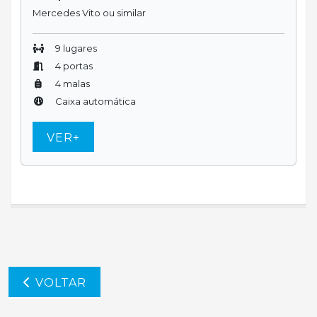
Mercedes Vito ou similar
9 lugares
4 portas
4 malas
Caixa automática
VER+
VOLTAR